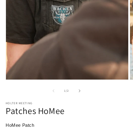
Medien
M
1
2
in
in
von
1
/
2
Modal
M
öffnen
ö
HOLTER MEETING
Patches HoMee
HoMee Patch